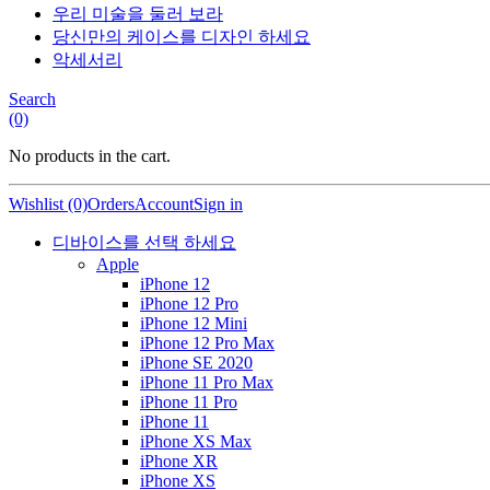
우리 미술을 둘러 보라
당신만의 케이스를 디자인 하세요
악세서리
Search
(0)
No products in the cart.
Wishlist (0)
Orders
Account
Sign in
디바이스를 선택 하세요
Apple
iPhone 12
iPhone 12 Pro
iPhone 12 Mini
iPhone 12 Pro Max
iPhone SE 2020
iPhone 11 Pro Max
iPhone 11 Pro
iPhone 11
iPhone XS Max
iPhone XR
iPhone XS