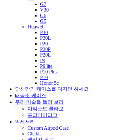
G7
V30
G6
G5
Huawei
P30
P30L
P20
P20P
P20L
P9
P9 lite
P10 Plus
P10
Honor 5c
당신만의 케이스를 디자인 하세요
태블릿 케이스
우리 미술을 둘러 보라
아티스트 콜라보
프리미어리그
악세서리
Custom Airpod Case
Clickit
패키지 세트