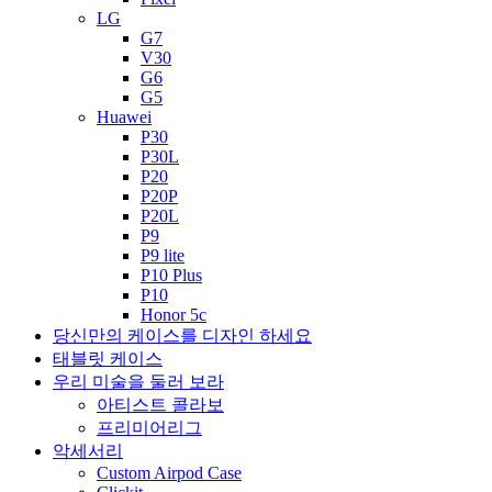
LG
G7
V30
G6
G5
Huawei
P30
P30L
P20
P20P
P20L
P9
P9 lite
P10 Plus
P10
Honor 5c
당신만의 케이스를 디자인 하세요
태블릿 케이스
우리 미술을 둘러 보라
아티스트 콜라보
프리미어리그
악세서리
Custom Airpod Case