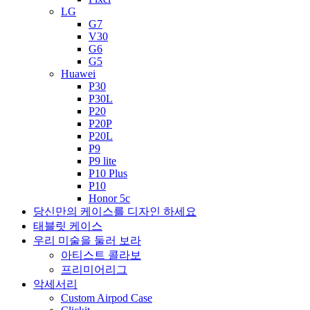
LG
G7
V30
G6
G5
Huawei
P30
P30L
P20
P20P
P20L
P9
P9 lite
P10 Plus
P10
Honor 5c
당신만의 케이스를 디자인 하세요
태블릿 케이스
우리 미술을 둘러 보라
아티스트 콜라보
프리미어리그
악세서리
Custom Airpod Case