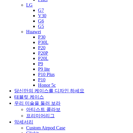
LG
G7
V30
G6
G5
Huawei
P30
P30L
P20
P20P
P20L
P9
P9 lite
P10 Plus
P10
Honor 5c
당신만의 케이스를 디자인 하세요
태블릿 케이스
우리 미술을 둘러 보라
아티스트 콜라보
프리미어리그
악세서리
Custom Airpod Case