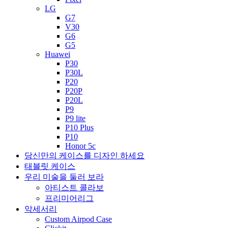
LG
G7
V30
G6
G5
Huawei
P30
P30L
P20
P20P
P20L
P9
P9 lite
P10 Plus
P10
Honor 5c
당신만의 케이스를 디자인 하세요
태블릿 케이스
우리 미술을 둘러 보라
아티스트 콜라보
프리미어리그
악세서리
Custom Airpod Case